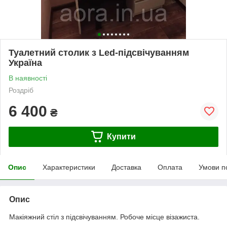
Туалетний столик з Led-підсвічуванням
Україна
В наявності
Роздріб
6 400
₴
Купити
Опис
Характеристики
Доставка
Оплата
Умови п
Опис
Макіяжний стіл з підсвічуванням. Робоче місце візажиста.