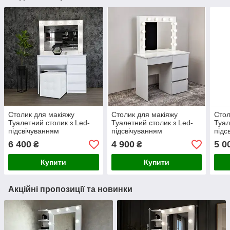
Столик для макіяжу
Столик для макіяжу
Стол
Туалетний столик з Led-
Туалетний столик з Led-
Туал
підсвічуванням
підсвічуванням
підс
6 400
4 900
5 0
₴
₴
Купити
Купити
Акційні пропозиції та новинки